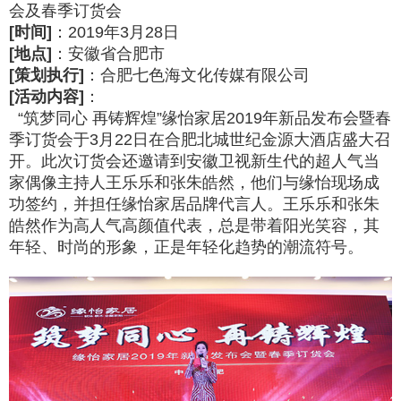
会及春季订货会
[时间]
：2019年3月28日
[地点]
：安徽省合肥市
[策划执行]
：合肥七色海文化传媒有限公司
[活动内容]
：
“筑梦同心 再铸辉煌”缘怡家居2019年新品发布会暨春
季订货会于3月22日在合肥北城世纪金源大酒店盛大召
开。此次订货会还邀请到安徽卫视新生代的超人气当
家偶像主持人王乐乐和张朱皓然，他们与缘怡现场成
功签约，并担任缘怡家居品牌代言人。王乐乐和张朱
皓然作为高人气高颜值代表，总是带着阳光笑容，其
年轻、时尚的形象，正是年轻化趋势的潮流符号。